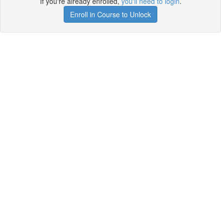
If you're already enrolled,
you'll need to login
.
Enroll in Course to Unlock