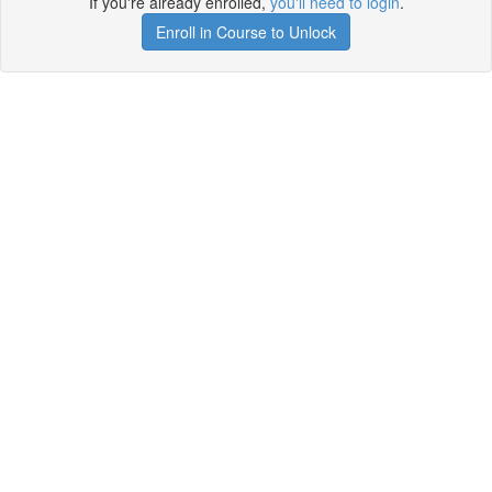
If you're already enrolled,
you'll need to login
.
Enroll in Course to Unlock