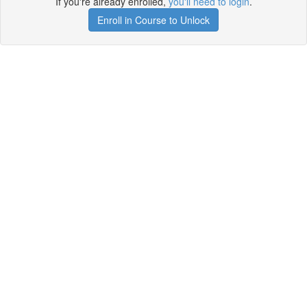
If you're already enrolled,
you'll need to login
.
Enroll in Course to Unlock