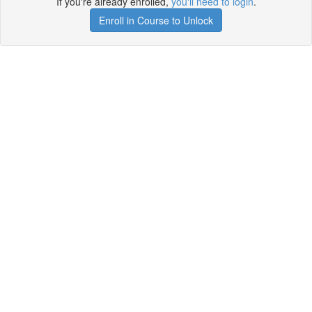
If you're already enrolled,
you'll need to login
.
Enroll in Course to Unlock