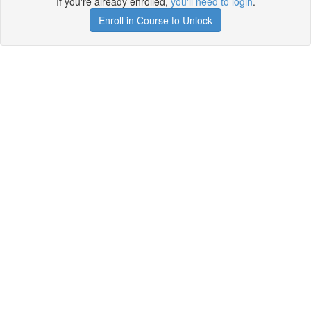
If you're already enrolled,
you'll need to login
.
Enroll in Course to Unlock