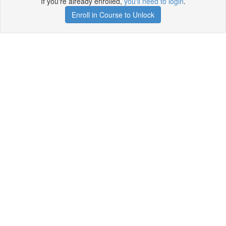
If you're already enrolled,
you'll need to login
.
Enroll in Course to Unlock